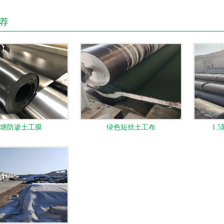
荐
塘防渗土工膜
绿色短丝土工布
1.