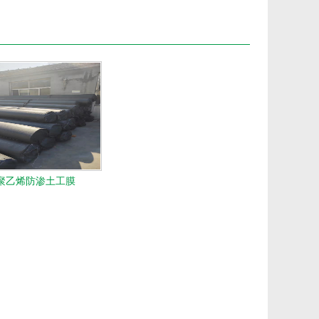
5聚乙烯防渗土工膜